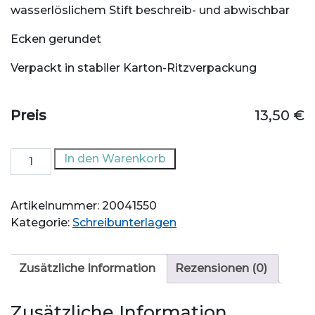
wasserlöslichem Stift beschreib- und abwischbar
Ecken gerundet
Verpackt in stabiler Karton-Ritzverpackung
Preis
13,50
€
2-
In den Warenkorb
seitige
Schreibunterlage
Artikelnummer:
20041550
Europa
Kategorie:
Schreibunterlagen
PLZ
Bereiche
/
Zusätzliche Information
Rezensionen (0)
politisch
Menge
Zusätzliche Information