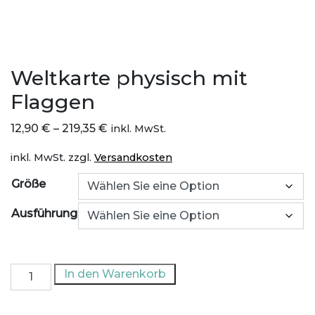
Weltkarte physisch mit
Flaggen
12,90
€
–
219,35
€
inkl. MwSt.
inkl. MwSt.
zzgl.
Versandkosten
Größe
Ausführung
Weltkarte
In den Warenkorb
physisch
mit