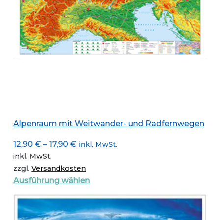
Alpenraum mit Weitwander- und Radfernwegen
12,90
€
–
17,90
€
inkl. MwSt.
inkl. MwSt.
zzgl.
Versandkosten
Dieses
Ausführung wählen
Produkt
weist
mehrere