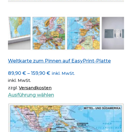
Weltkarte zum Pinnen auf EasyPrint-Platte
89,90
€
–
159,90
€
inkl. MwSt.
inkl. MwSt.
zzgl.
Versandkosten
Dieses
Ausführung wählen
Produkt
weist
mehrere
Varianten
auf.