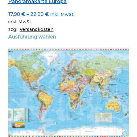
Panoramakarte Europa
17,90
€
–
22,90
€
inkl. MwSt.
inkl. MwSt.
zzgl.
Versandkosten
Dieses
Ausführung wählen
Produkt
weist
mehrere
Varianten
auf.
Die
Optionen
können
auf
der
Produktseite
gewählt
werden