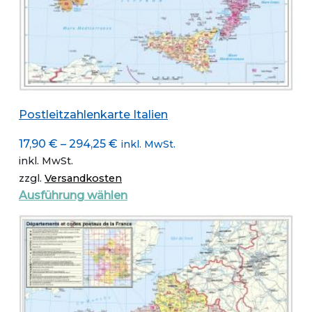
Postleitzahlenkarte Italien
17,90
€
–
294,25
€
inkl. MwSt.
inkl. MwSt.
zzgl.
Versandkosten
Dieses
Ausführung wählen
Produkt
weist
mehrere
Varianten
auf.
Die
Optionen