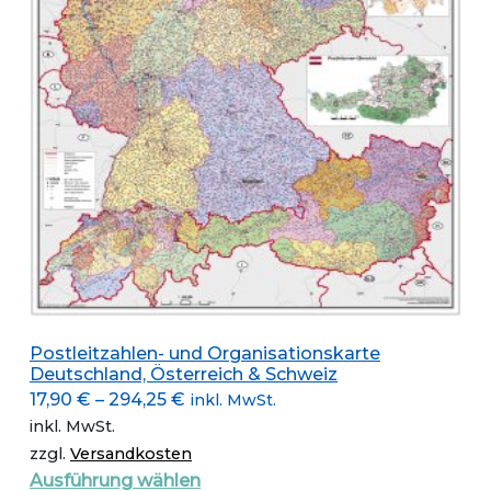
auf
der
Produktseite
gewählt
werden
Postleitzahlen- und Organisationskarte
Deutschland, Österreich & Schweiz
17,90
€
–
294,25
€
inkl. MwSt.
inkl. MwSt.
zzgl.
Versandkosten
Dieses
Ausführung wählen