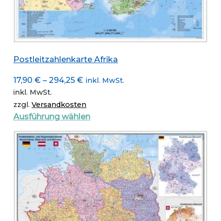
Postleitzahlenkarte Afrika
17,90
€
–
294,25
€
inkl. MwSt.
inkl. MwSt.
zzgl.
Versandkosten
Dieses
Ausführung wählen
Produkt
weist
mehrere
Varianten
auf.
Die
Optionen
können