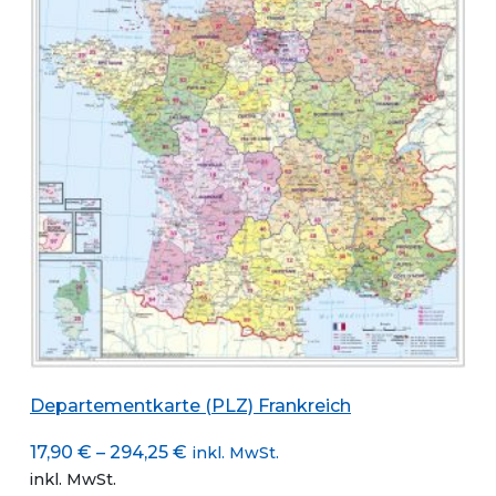
können
auf
der
Produktseite
gewählt
werden
Departementkarte (PLZ) Frankreich
17,90
€
–
294,25
€
inkl. MwSt.
inkl. MwSt.