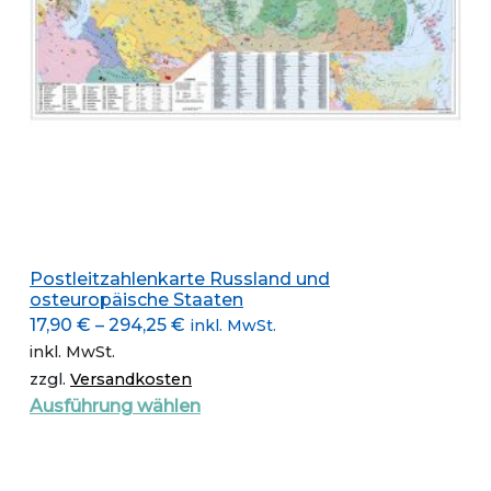
gewählt
werden
Postleitzahlenkarte Russland und
osteuropäische Staaten
17,90
€
–
294,25
€
inkl. MwSt.
inkl. MwSt.
zzgl.
Versandkosten
Dieses
Ausführung wählen
Produkt
weist
mehrere