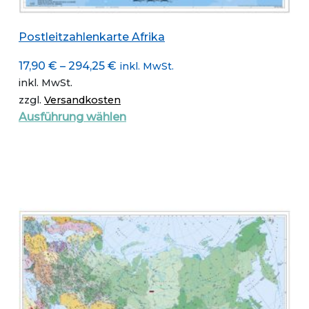
Postleitzahlenkarte Afrika
17,90
€
–
294,25
€
inkl. MwSt.
inkl. MwSt.
zzgl.
Versandkosten
Dieses
Ausführung wählen
Produkt
weist
mehrere
Varianten
auf.
Die
Optionen
können
auf
der
Produktseite