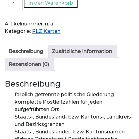
Postleitzahlen-
In den Warenkorb
und
Organisationskarte
Artikelnummer:
n. a.
Deutschland,
Kategorie:
PLZ Karten
Österreich
&
Schweiz
Beschreibung
Zusätzliche Information
Menge
Rezensionen (0)
Beschreibung
farblich getrennte politische Gliederung
komplette Postleitzahlen für jeden
aufgefrührten Ort
Staats-, Bundesland- bzw. Kantons-, Landkreis-
und Bezirksgrenzen
Staats-, Bundesländer- bzw. Kantonsnamen