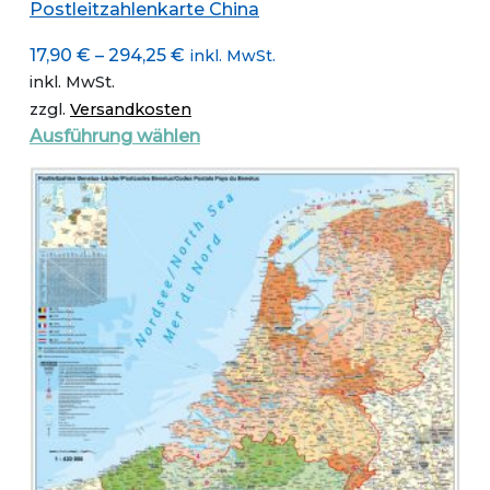
Postleitzahlenkarte China
17,90
€
–
294,25
€
inkl. MwSt.
inkl. MwSt.
zzgl.
Versandkosten
Dieses
Ausführung wählen
Produkt
weist
mehrere
Varianten
auf.
Die
Optionen
können
auf
der
Produktseite
gewählt
werden