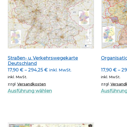
Straßen- u. Verkehrswegekarte
Organisati
Deutschland
17,90
€
–
294,25
€
17,90
€
–
29
inkl. MwSt.
inkl. MwSt.
inkl. MwSt.
zzgl.
Versandkosten
zzgl.
Versand
Dieses
Ausführung wählen
Ausführung
Produkt
weist
mehrere
Varianten
auf.