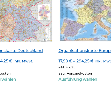
onskarte Deutschland
Organisationskarte Euro
4,25
€
17,90
€
–
294,25
€
inkl. MwSt.
inkl. MwS
inkl. MwSt.
kosten
zzgl.
Versandkosten
Dieses
Dieses
 wählen
Ausführung wählen
Produkt
Produ
weist
weist
mehrere
mehre
Varianten
Varian
auf.
auf.