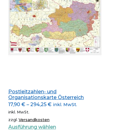
Die
Optionen
können
auf
der
Produktseite
gewählt
werden
Postleitzahlen- und
Organisationskarte Österreich
17,90
€
–
294,25
€
inkl. MwSt.
inkl. MwSt.
zzgl.
Versandkosten
Dieses
Ausführung wählen
Produkt