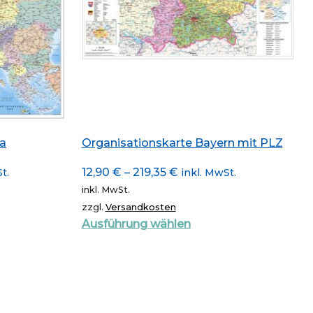
pa
Organisationskarte Bayern mit PLZ
12,90
€
–
219,35
€
t.
inkl. MwSt.
inkl. MwSt.
zzgl.
Versandkosten
Dieses
Ausführung wählen
kt
Produkt
weist
re
mehrere
ten
Varianten
auf.