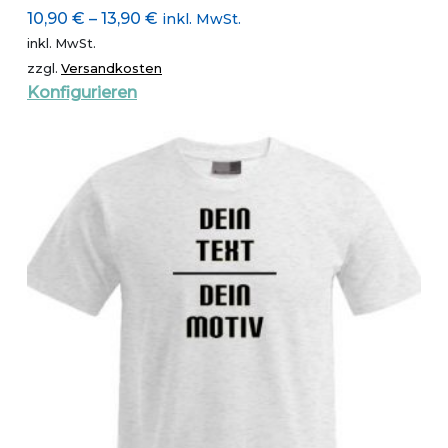
10,90
€
–
13,90
€
inkl. MwSt.
inkl. MwSt.
zzgl.
Versandkosten
Dieses
Konfigurieren
Produkt
weist
mehrere
Varianten
auf.
Die
Optionen
können
auf
der
Produktseite
gewählt
werden