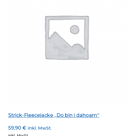
Optionen
können
auf
der
Produktseite
gewählt
werden
Strick-Fleecejacke „Do bin i dahoam“
59,90
€
inkl. MwSt.
inkl. MwSt.