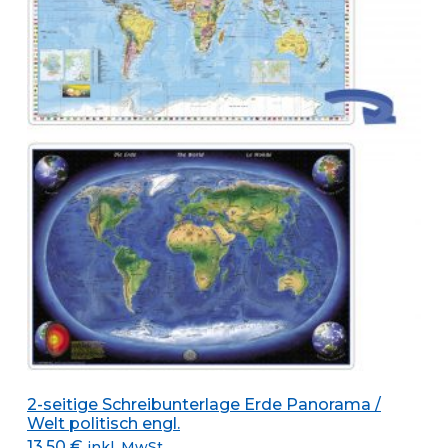
2-seitige Schreibunterlage Erde Panorama /
Welt politisch engl.
13,50
€
inkl. MwSt.