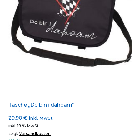
Tasche „Do bin i dahoam“
29,90
€
inkl. MwSt.
inkl. 19 % MwSt.
zzgl.
Versandkosten