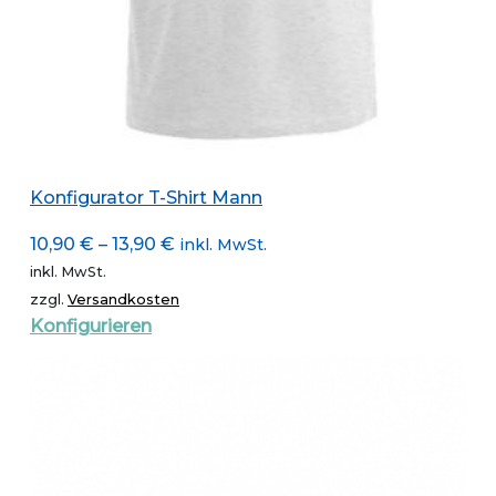
Konfigurator T-Shirt Mann
10,90
€
–
13,90
€
inkl. MwSt.
inkl. MwSt.
zzgl.
Versandkosten
Dieses
Konfigurieren
Produkt
weist
mehrere
Varianten
auf.
Die